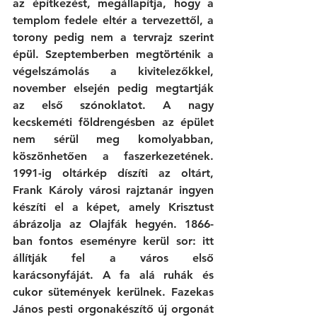
az építkezést, megállapítja, hogy a 
templom fedele eltér a tervezettől, a 
torony pedig nem a tervrajz szerint 
épül. Szeptemberben megtörténik a 
végelszámolás a kivitelezőkkel, 
november elsején pedig megtartják 
az első szónoklatot. A nagy 
kecskeméti földrengésben az épület 
nem sérül meg komolyabban, 
köszönhetően a faszerkezetének. 
1991-ig oltárkép díszíti az oltárt, 
Frank Károly városi rajztanár ingyen 
készíti el a képet, amely Krisztust 
ábrázolja az Olajfák hegyén. 1866-
ban fontos eseményre kerül sor: itt 
állítják fel a város első 
karácsonyfáját. A fa alá ruhák és 
cukor sütemények kerülnek. Fazekas 
János pesti orgonakészítő új orgonát 