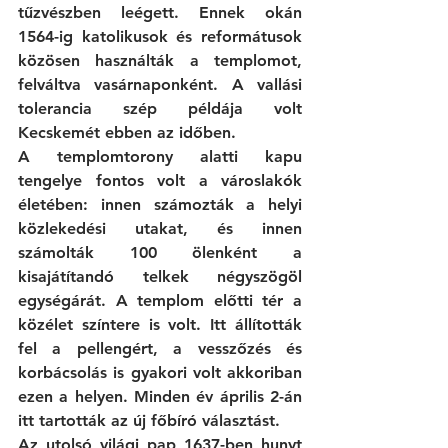
tűzvészben leégett. Ennek okán 
1564-ig katolikusok és reformátusok 
közösen használták a templomot, 
felváltva vasárnaponként. A vallási 
tolerancia szép példája volt 
Kecskemét ebben az időben. 
A templomtorony alatti kapu 
tengelye fontos volt a városlakók 
életében: innen számozták a helyi 
közlekedési utakat, és innen 
számolták 100 ölenként a 
kisajátítandó telkek négyszögöl 
egységárát. A templom előtti tér a 
közélet színtere is volt. Itt állították 
fel a pellengért, a vesszőzés és 
korbácsolás is gyakori volt akkoriban 
ezen a helyen. Minden év április 2-án 
itt tartották az új főbíró választást. 
Az utolsó világi pap 1637-ben hunyt 