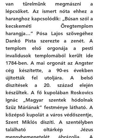
van türelmünk megmászni a 
lépcsőket. Az ismert nóta ehhez a 
haranghoz kapcsolódik: „Búsan szól a 
kecskeméti Öregtemplom 
harangja…” Pósa Lajos szövegéhez 
Dankó Pista szerezte a zenét. A 
templom első orgonája a pesti 
invalidusok templomából került ide 
1784-ben. A mai orgonát az Angster 
cég készítette, a 90-es években 
újították fel utoljára. A belső 
díszítések a 20. század elején 
készültek. A fő kupolában Roskovics 
Ignác „Magyar szentek hódolnak 
Szűz Máriának” festménye látható. A 
középső kupolát a város védőszentje, 
Szent Miklós díszíti. A szentélyben 
található oltárkép Jézus 
mennybemenetelét ábrázolja. A 