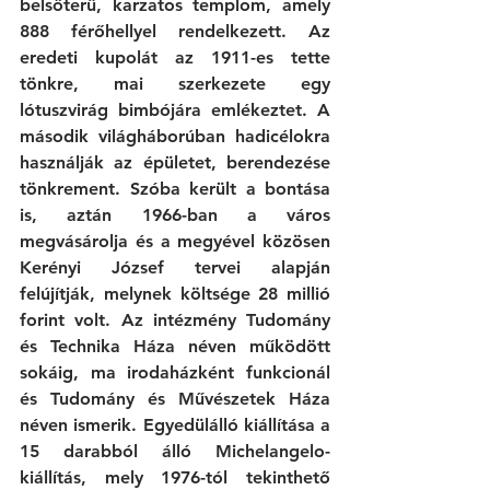
belsőterű, karzatos templom, amely 
888 férőhellyel rendelkezett. Az 
eredeti kupolát az 1911-es tette 
tönkre, mai szerkezete egy 
lótuszvirág bimbójára emlékeztet. A 
második világháborúban hadicélokra 
használják az épületet, berendezése 
tönkrement. Szóba került a bontása 
is, aztán 1966-ban a város 
megvásárolja és a megyével közösen 
Kerényi József tervei alapján 
felújítják, melynek költsége 28 millió 
forint volt. Az intézmény Tudomány 
és Technika Háza néven működött 
sokáig, ma irodaházként funkcionál 
és Tudomány és Művészetek Háza 
néven ismerik. Egyedülálló kiállítása a 
15 darabból álló Michelangelo-
kiállítás, mely 1976-tól tekinthető 