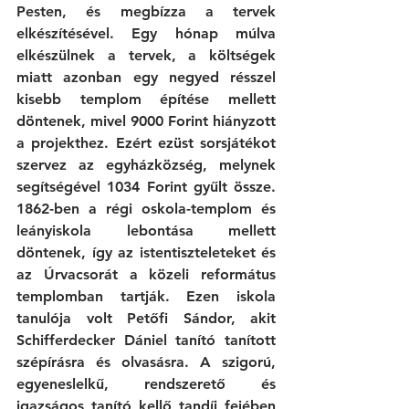
Pesten, és megbízza a tervek 
elkészítésével. Egy hónap múlva 
elkészülnek a tervek, a költségek 
miatt azonban egy negyed résszel 
kisebb templom építése mellett 
döntenek, mivel 9000 Forint hiányzott 
a projekthez. Ezért ezüst sorsjátékot 
szervez az egyházközség, melynek 
segítségével 1034 Forint gyűlt össze. 
1862-ben a régi oskola-templom és 
leányiskola lebontása mellett 
döntenek, így az istentiszteleteket és 
az Úrvacsorát a közeli református 
templomban tartják. Ezen iskola 
tanulója volt Petőfi Sándor, akit 
Schifferdecker Dániel tanító tanított 
szépírásra és olvasásra. A szigorú, 
egyeneslelkű, rendszerető és 
igazságos tanító kellő tandíj fejében 