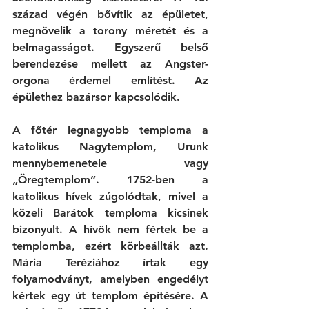
század végén bővítik az épületet, 
megnövelik a torony méretét és a 
belmagasságot. Egyszerű belső 
berendezése mellett az Angster-
orgona érdemel említést. Az 
épülethez bazársor kapcsolódik. 
A főtér legnagyobb temploma a 
katolikus Nagytemplom, Urunk 
mennybemenetele vagy 
„Öregtemplom”. 1752-ben a 
katolikus hívek zúgolódtak, mivel a 
közeli Barátok temploma kicsinek 
bizonyult. A hívők nem fértek be a 
templomba, ezért körbeállták azt. 
Mária Teréziához írtak egy 
folyamodványt, amelyben engedélyt 
kértek egy út templom építésére. A 