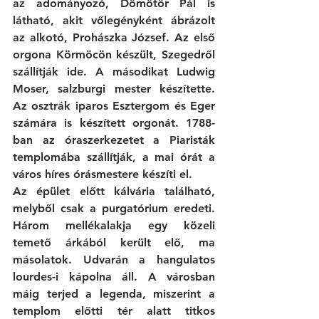
az adományozó, Dömötör Pál is 
látható, akit vőlegényként ábrázolt 
az alkotó, Prohászka József. Az első 
orgona Körmöcön készült, Szegedről 
szállítják ide. A másodikat Ludwig 
Moser, salzburgi mester készítette. 
Az osztrák iparos Esztergom és Eger 
számára is készített orgonát. 1788-
ban az óraszerkezetet a Piaristák 
templomába szállítják, a mai órát a 
város híres órásmestere készíti el. 
Az épület előtt kálvária található, 
melyből csak a purgatórium eredeti. 
Három mellékalakja egy közeli 
temető árkából került elő, ma 
másolatok. Udvarán a hangulatos 
lourdes-i kápolna áll. A városban 
máig terjed a legenda, miszerint a 
templom előtti tér alatt titkos 