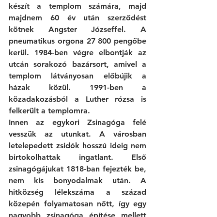
készít a templom számára, majd 
majdnem 60 év után szerződést 
kötnek Angster Józseffel. A 
pneumatikus orgona 27 800 pengőbe 
kerül. 1984-ben végre elbontják az 
utcán sorakozó bazársort, amivel a 
templom látványosan előbújik a 
házak közül. 1991-ben a 
közadakozásból a Luther rózsa is 
felkerült a templomra.
Innen az egykori Zsinagóga felé 
vesszük az utunkat. A városban 
letelepedett zsidók hosszú ideig nem 
birtokolhattak ingatlant. Első 
zsinagógájukat 1818-ban fejezték be, 
nem kis bonyodalmak után. A 
hitközség lélekszáma a század 
közepén folyamatosan nőtt, így egy 
nagyobb zsinagóga építése mellett 