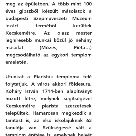
meg az épületben. A több mint 100 
éves gipszből készült másolatok a 
budapesti Szépművészeti Múzeum 
lezárt terméből kerültek 
Kecskemétre. Az olasz mester 
leghíresebb munkái közül jó néhány 
másolat (Mózes, Piéta…) 
megcsodálható az egykori templom 
emeletén. 
Utunkat a Piaristák temploma felé 
folytatjuk. A város akkori földesura, 
Koháry István 1714-ben alapítványt 
hozott létre, melynek segítségével 
Kecskemétre piarista szerzetesek 
települtek. Hamarosan megkezdik a 
tanítást is, az első iskolájuknak 63 
tanulója van. Szükségessé vált a 
templom építése is, amelynek helyét 