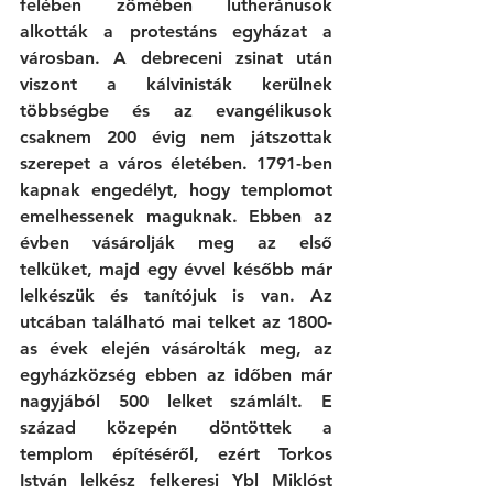
felében zömében lutheránusok 
alkották a protestáns egyházat a 
városban. A debreceni zsinat után 
viszont a kálvinisták kerülnek 
többségbe és az evangélikusok 
csaknem 200 évig nem játszottak 
szerepet a város életében. 1791-ben 
kapnak engedélyt, hogy templomot 
emelhessenek maguknak. Ebben az 
évben vásárolják meg az első 
telküket, majd egy évvel később már 
lelkészük és tanítójuk is van. Az 
utcában található mai telket az 1800-
as évek elején vásárolták meg, az 
egyházközség ebben az időben már 
nagyjából 500 lelket számlált. E 
század közepén döntöttek a 
templom építéséről, ezért Torkos 
István lelkész felkeresi Ybl Miklóst 