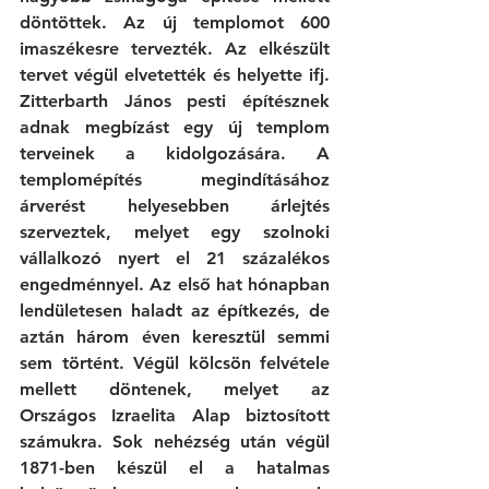
döntöttek. Az új templomot 600 
imaszékesre tervezték. Az elkészült 
tervet végül elvetették és helyette ifj. 
Zitterbarth János pesti építésznek 
adnak megbízást egy új templom 
terveinek a kidolgozására. A 
templomépítés megindításához 
árverést helyesebben árlejtés 
szerveztek, melyet egy szolnoki 
vállalkozó nyert el 21 százalékos 
engedménnyel. Az első hat hónapban 
lendületesen haladt az építkezés, de 
aztán három éven keresztül semmi 
sem történt. Végül kölcsön felvétele 
mellett döntenek, melyet az 
Országos Izraelita Alap biztosított 
számukra. Sok nehézség után végül 
1871-ben készül el a hatalmas 