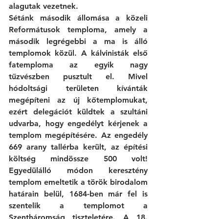
alagutak vezetnek. 
Sétánk második állomása a közeli 
Reformátusok temploma, amely a 
második legrégebbi a ma is álló 
templomok közül. A kálvinisták első 
fatemploma az egyik nagy 
tűzvészben pusztult el. Mivel 
hódoltsági területen kívánták 
megépíteni az új kőtemplomukat, 
ezért delegációt küldtek a szultáni 
udvarba, hogy engedélyt kérjenek a 
templom megépítésére. Az engedély 
669 arany tallérba került, az építési 
költség mindössze 500 volt! 
Egyedülálló módon keresztény 
templom emeltetik a török birodalom 
határain belül, 1684-ben már fel is 
szentelik a templomot a 
Szentháromság tiszteletére. A 18. 