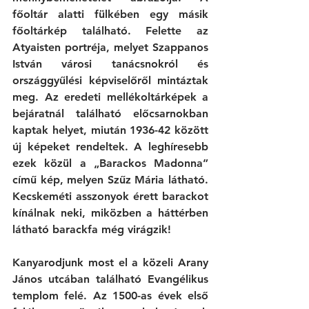
főoltár alatti fülkében egy másik 
főoltárkép található. Felette az 
Atyaisten portréja, melyet Szappanos 
István városi tanácsnokról és 
országgyűlési képviselőről mintáztak 
meg. Az eredeti mellékoltárképek a 
bejáratnál található előcsarnokban 
kaptak helyet, miután 1936-42 között 
új képeket rendeltek. A leghíresebb 
ezek közül a „Barackos Madonna” 
című kép, melyen Szűz Mária látható. 
Kecskeméti asszonyok érett barackot 
kínálnak neki, miközben a háttérben 
látható barackfa még virágzik! 
Kanyarodjunk most el a közeli Arany 
János utcában található Evangélikus 
templom felé. Az 1500-as évek első 