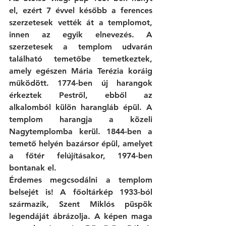
el, ezért 7 évvel később a ferences 
szerzetesek vették át a templomot, 
innen az egyik elnevezés. A 
szerzetesek a templom udvarán 
található temetőbe temetkeztek, 
amely egészen Mária Terézia koráig 
működött. 1774-ben új harangok 
érkeztek Pestről, ebből az 
alkalomból külön harangláb épül. A 
templom harangja a közeli 
Nagytemplomba kerül. 1844-ben a 
temető helyén bazársor épül, amelyet 
a főtér felújításakor, 1974-ben 
bontanak el. 
Érdemes megcsodálni a templom 
belsejét is! A főoltárkép 1933-ból 
származik, Szent Miklós püspök 
legendáját ábrázolja. A képen maga 