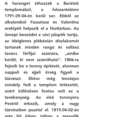
A harangot áthozzák a Barátok 
templomából, a felszentelésre 
1791.09.04-én kerül sor. Ebből az 
alkalomból Fausztusz és Valentina 
ereklyéit helyezik el a főoltárban. Az 
ünnepi beszédet a váci püspök tartja, 
az ideiglenes plébánián díszlakomát 
tartanak minden rangú és vallású 
tanács férfijai számára, „amibe 
került, ki nem számítható”. 1806-ra 
fejezik be a torony építését, ahonnan 
nappali és éjjeli őrség figyeli a 
tűzvészt. Ekkor még lenolajos 
zsindely fedi a templom tetőzetét, 
ezért különösen fontos volt ez a 
tevékenység. Az első toronyóra 
Pestről érkezik, amely a nagy 
tűzvészben pusztul el. 1819.04.02-án 
este fél kilenc tájban a második 