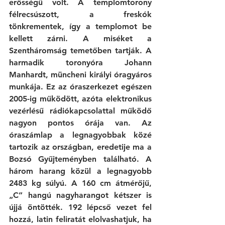
erősségű volt. A templomtorony 
félrecsúszott, a freskók 
tönkrementek, így a templomot be 
kellett zárni. A miséket a 
Szentháromság temetőben tartják. A 
harmadik toronyóra Johann 
Manhardt, müncheni királyi óragyáros 
munkája. Ez az óraszerkezet egészen 
2005-ig működött, azóta elektronikus 
vezérlésű rádiókapcsolattal működő 
nagyon pontos órája van. Az 
óraszámlap a legnagyobbak közé 
tartozik az országban, eredetije ma a 
Bozsó Gyűjteményben található. A 
három harang közül a legnagyobb 
2483 kg súlyú. A 160 cm átmérőjű, 
„C” hangú nagyharangot kétszer is 
újjá öntötték. 192 lépcső vezet fel 
hozzá, latin feliratát elolvashatjuk, ha 