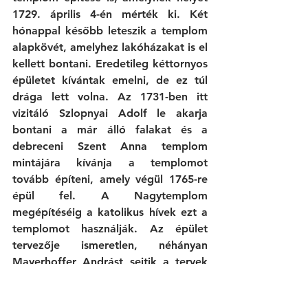
1729. április 4-én mérték ki. Két 
hónappal később leteszik a templom 
alapkövét, amelyhez lakóházakat is el 
kellett bontani. Eredetileg kéttornyos 
épületet kívántak emelni, de ez túl 
drága lett volna. Az 1731-ben itt 
vizitáló Szlopnyai Adolf le akarja 
bontani a már álló falakat és a 
debreceni Szent Anna templom 
mintájára kívánja a templomot 
tovább építeni, amely végül 1765-re 
épül fel. A Nagytemplom 
megépítéséig a katolikus hívek ezt a 
templomot használják. Az épület 
tervezője ismeretlen, néhányan 
Mayerhoffer Andrást sejtik a tervek 
mögött, de az is lehet, hogy a pesti 
kőműves céh jó képességű mestere 