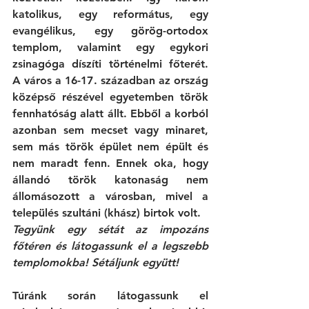
katolikus, egy református, egy 
evangélikus, egy görög-ortodox 
templom, valamint egy egykori 
zsinagóga díszíti történelmi főterét. 
A város a 16-17. században az ország 
középső részével egyetemben török 
fennhatóság alatt állt. Ebből a korból 
azonban sem mecset vagy minaret, 
sem más török épület nem épült és 
nem maradt fenn. Ennek oka, hogy 
állandó török katonaság nem 
állomásozott a városban, mivel a 
település szultáni (khász) birtok volt. 
Tegyünk egy sétát az impozáns 
főtéren és látogassunk el a legszebb 
templomokba! Sétáljunk együtt!
Túránk során látogassunk el 