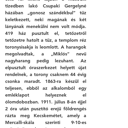
tizedben lakó Csupaki Gergelyné 
házában „gonosz szándékbul” tűz 
keletkezett, neki magának és két 
lányának menekülni nem volt módja. 
419 ház pusztult el, tetőzetről 
tetőzetre hatolt a tűz, a templom réz 
toronysisakja is leomlott. A harangok 
megolvadtak, a „Miklós” nevű 
nagyharang pedig lezuhant. Az 
elpusztult óraszerkezet helyett újat 
rendelnek, a torony csaknem 44 évig 
csonka maradt. 1863-ra készül el 
teljesen, ebből az alkalomból egy 
emléklapot helyeznek el 
ólomdobozban. 1911. július 8-án éjjel 
2 óra után pusztító erejű földrengés 
rázta meg Kecskemétet, amely a 
Mercalli-skála szerinti 9-10-es 