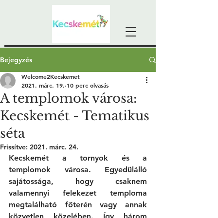
Bejegyzés
Welcome2Kecskemet
2021. márc. 19.
10 perc olvasás
A templomok városa:
Kecskemét - Tematikus
séta
Frissítve:
2021. márc. 24.
Kecskemét a tornyok és a 
templomok városa. Egyedülálló 
sajátossága, hogy csaknem 
valamennyi felekezet temploma 
megtalálható főterén vagy annak 
közvetlen közelében. Így három 