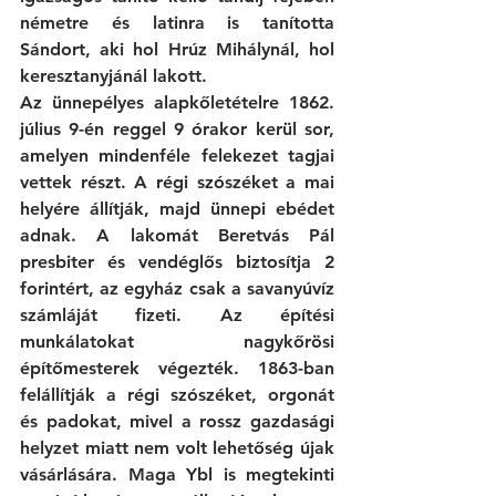
németre és latinra is tanította 
Sándort, aki hol Hrúz Mihálynál, hol 
keresztanyjánál lakott. 
Az ünnepélyes alapkőletételre 1862. 
július 9-én reggel 9 órakor kerül sor, 
amelyen mindenféle felekezet tagjai 
vettek részt. A régi szószéket a mai 
helyére állítják, majd ünnepi ebédet 
adnak. A lakomát Beretvás Pál 
presbiter és vendéglős biztosítja 2 
forintért, az egyház csak a savanyúvíz 
számláját fizeti. Az építési 
munkálatokat nagykőrösi 
építőmesterek végezték. 1863-ban 
felállítják a régi szószéket, orgonát 
és padokat, mivel a rossz gazdasági 
helyzet miatt nem volt lehetőség újak 
vásárlására. Maga Ybl is megtekinti 