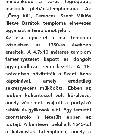
mindenképp a város legrégebbi, 
második plébániatemplomába. Az 
„Öreg kű”, Ferences, Szent Miklós 
illetve Barátok temploma elnevezés 
ugyanazt a templomot jelöli. 
Az első épületet a mai templom 
közelében az 1380-as években 
emelték. A 4,7x10 méteres templom 
famennyezetet kapott és döngölt 
agyagpadlóval rendelkezett. A 15. 
században bővítették a Szent Anna  
kápolnával, amely eredetileg 
sekrestyeként működött. Ebben az 
időben kőkerítéssel volt körülvéve, 
amely védelmet nyújtott a portyázó 
rablók és gyilkosok elől. Egy temetői 
csonttároló is létesült ebben ez 
időtájt. A kerítésen belül állt 1543-tól 
a kálvinisták fatemploma, amely a 