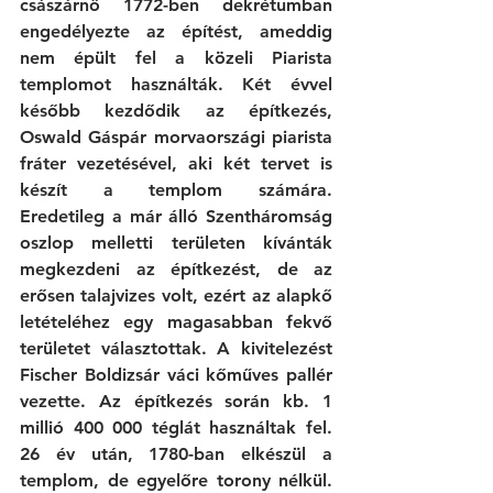
császárnő 1772-ben dekrétumban 
engedélyezte az építést, ameddig 
nem épült fel a közeli Piarista 
templomot használták. Két évvel 
később kezdődik az építkezés, 
Oswald Gáspár morvaországi piarista 
fráter vezetésével, aki két tervet is 
készít a templom számára.  
Eredetileg a már álló Szentháromság 
oszlop melletti területen kívánták 
megkezdeni az építkezést, de az 
erősen talajvizes volt, ezért az alapkő 
letételéhez egy magasabban fekvő 
területet választottak. A kivitelezést 
Fischer Boldizsár váci kőműves pallér 
vezette. Az építkezés során kb. 1 
millió 400 000 téglát használtak fel. 
26 év után, 1780-ban elkészül a 
templom, de egyelőre torony nélkül. 